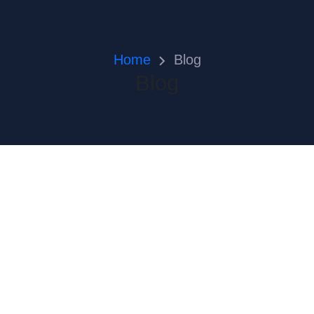
Home
Blog
Blog
Precisa de uma empresa de
pavimentação asfáltica?
Conheça a FAMPAV
04 | 09 | 2025
Grupo Tucano´s
Se você está em busca de uma