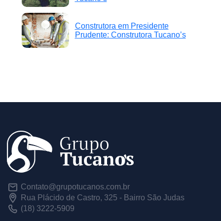
Construtora em Presidente
Prudente: Construtora Tucano’s
Contato@grupotucanos.com.br
Rua Plácido de Castro, 325 - Bairro São Judas
(18) 3222-5909