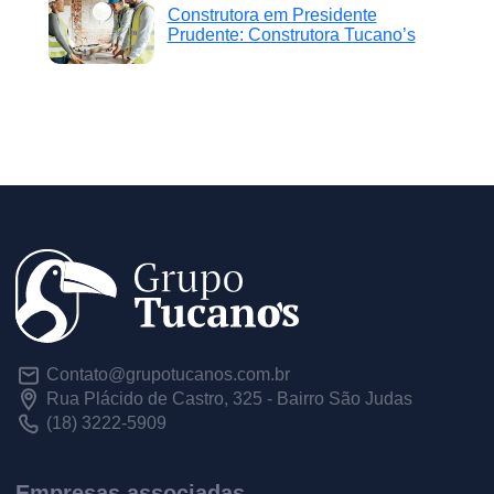
Construtora em Presidente
Prudente: Construtora Tucano’s
Contato@grupotucanos.com.br
Rua Plácido de Castro, 325 - Bairro São Judas
(18) 3222-5909
Empresas associadas