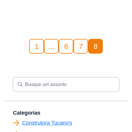
1
…
6
7
8
Categorias
Construtora Tucano's