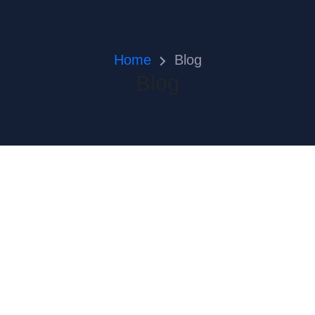
Home
Blog
Blog
Complexo Aquático
06 | 05 | 2024
Construtora Tucano's
A piscina olímpica com dimensões
oficiais (50m × 2m, com 2,60m de
profundidade máxima) é apropriada...
Leia mais