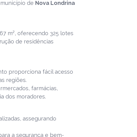
 município de
Nova Londrina
67 m², oferecendo 325 lotes
rução de residências
to proporciona fácil acesso
as regiões.
rmercados, farmácias,
dia dos moradores.
lizadas, assegurando
 para a segurança e bem-