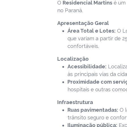
O
Residencial Martins
é um
no
Paraná.
Apresentação Geral
Área Total e Lotes:
O Lo
que variam a partir de 
confortáveis.
Localização
Acessibilidade:
Localiz
às principais vias da ci
Proximidade com servi
hospitais e outras comod
Infraestrutura
Ruas pavimentadas:
O l
trânsito seguro e confor
Iluminação pública:
Exc