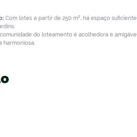
o:
Com lotes a partir de 250 m², há espaço suficient
rdins.
comunidade do loteamento é acolhedora e amigável
a harmoniosa.
ão