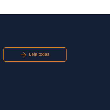
Leia todas
Obras de infraestrutura: como
planejamento e execução
qualificada impactam prazos e
custos