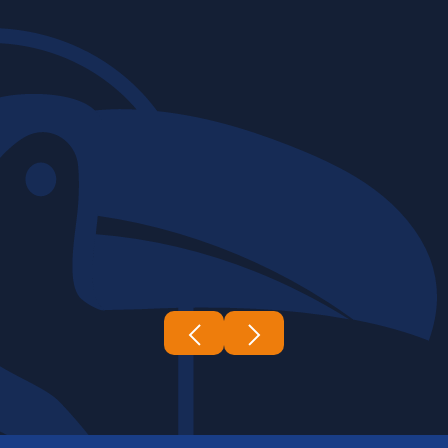
06 | 03 | 2026
Construtora Tucano's
A complexidade e a escala das obras
de infraestrutura exigem um nível de
expertise e coordenação...
Leia mais