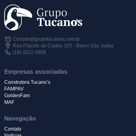
Contato@grupotucanos.com.br
Rua Plácido de Castro, 325 - Bairro São Judas
(18) 3222-5909
Empresas associadas
Construtora Tucano’s
FAMPAV
GoldenFam
MAF
Navegação
Contato
Notícias