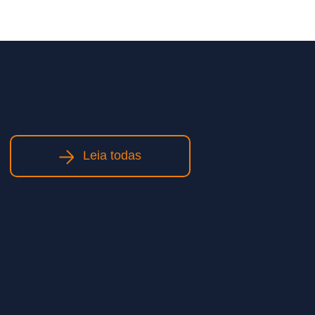
Leia todas
Obras de infraestrutura: como
planejamento e execução
qualificada impactam prazos e
custos