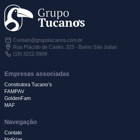
Contato@grupotucanos.com.br
Rua Plácido de Castro, 325 - Bairro São Judas
(18) 3222-5909
Empresas associadas
Construtora Tucano’s
FAMPAV
GoldenFam
MAF
Navegação
Contato
Notícias