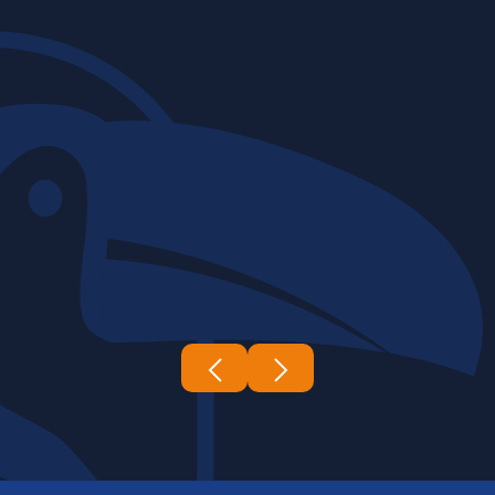
06 | 03 | 2026
Construtora Tucano's
A complexidade e a escala das obras
de infraestrutura exigem um nível de
expertise e coordenação...
Leia mais