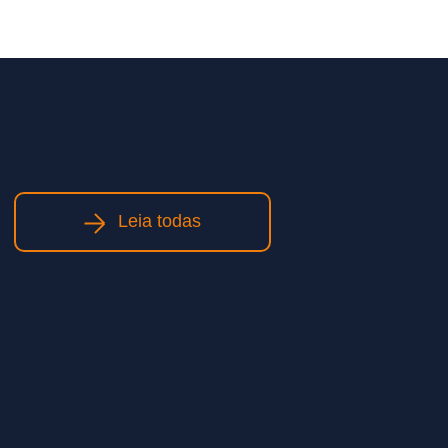
Leia todas
Obras de infraestrutura: como
planejamento e execução
qualificada impactam prazos e
custos