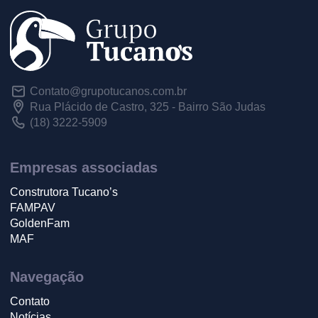
Contato@grupotucanos.com.br
Rua Plácido de Castro, 325 - Bairro São Judas
(18) 3222-5909
Empresas associadas
Construtora Tucano’s
FAMPAV
GoldenFam
MAF
Navegação
Contato
Notícias