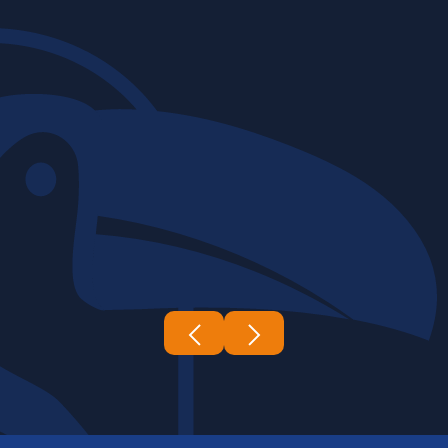
06 | 03 | 2026
Construtora Tucano's
A complexidade e a escala das obras
de infraestrutura exigem um nível de
expertise e coordenação...
Leia mais