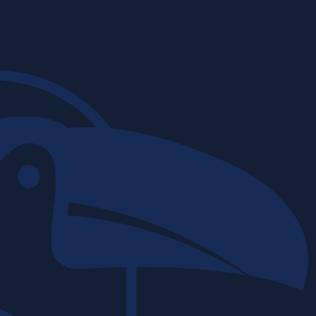
Obras de in
06 | 03 | 2026
Construtora T
A complexidad