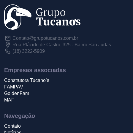
Contato@grupotucanos.com.br
Rua Plácido de Castro, 325 - Bairro São Judas
(18) 3222-5909
Empresas associadas
Construtora Tucano’s
FAMPAV
GoldenFam
MAF
Navegação
Contato
Notícias