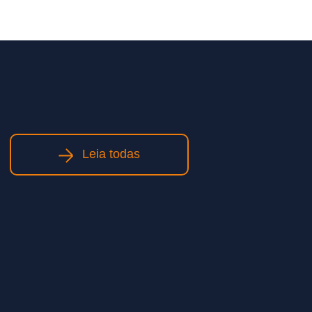
Leia todas
Obras de infraestrutura: como
planejamento e execução
qualificada impactam prazos e
custos