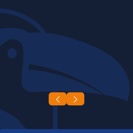
06 | 03 | 2026
Construtora Tucano's
A complexidade e a escala das obras
de infraestrutura exigem um nível de
expertise e coordenação...
Leia mais