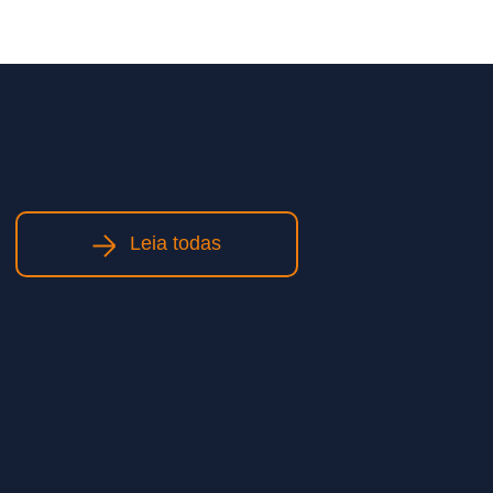
Leia todas
Obras de infraestrutura: como
planejamento e execução
qualificada impactam prazos e
custos