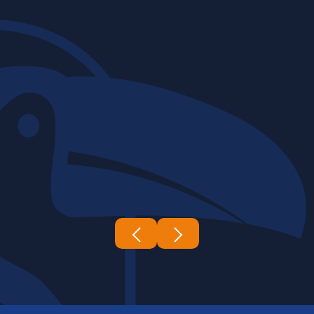
06 | 03 | 2026
Construtora Tucano's
A complexidade e a escala das obras
de infraestrutura exigem um nível de
expertise e coordenação...
Leia mais