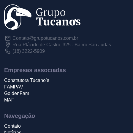
Contato@grupotucanos.com.br
Rua Plácido de Castro, 325 - Bairro São Judas
(18) 3222-5909
Empresas associadas
Construtora Tucano’s
FAMPAV
GoldenFam
MAF
Navegação
Contato
Notícias