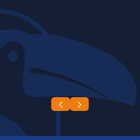
06 | 03 | 2026
Construtora Tucano's
A complexidade e a escala das obras
de infraestrutura exigem um nível de
expertise e coordenação...
Leia mais