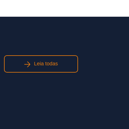
Leia todas
Obras de infraestrutura: como
planejamento e execução
qualificada impactam prazos e
custos