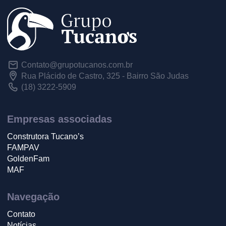
Contato@grupotucanos.com.br
Rua Plácido de Castro, 325 - Bairro São Judas
(18) 3222-5909
Empresas associadas
Construtora Tucano’s
FAMPAV
GoldenFam
MAF
Navegação
Contato
Notícias