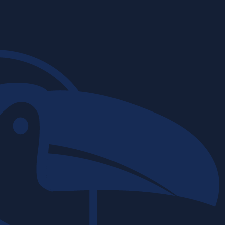
Obras de in
06 | 03 | 2026
Construtora T
A complexidad