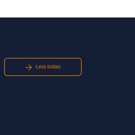
Leia todas
Obras de infraestrutura: como
planejamento e execução
qualificada impactam prazos e
custos