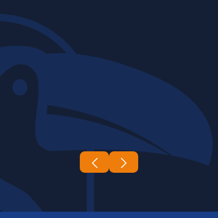
06 | 03 | 2026
Construtora Tucano's
A complexidade e a escala das obras
de infraestrutura exigem um nível de
expertise e coordenação...
Leia mais