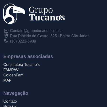
Contato@grupotucanos.com.br
Rua Plácido de Castro, 325 - Bairro São Judas
(18) 3222-5909
Empresas associadas
Construtora Tucano’s
FAMPAV
GoldenFam
MAF
Navegação
Contato
Notícias