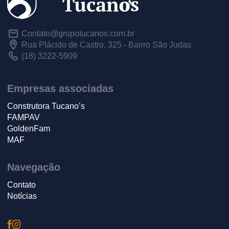
Contato@grupotucanos.com.br
Rua Plácido de Castro, 325 - Bairro São Judas
(18) 3222-5909
Empresas associadas
Construtora Tucano’s
FAMPAV
GoldenFam
MAF
Navegação
Contato
Notícias